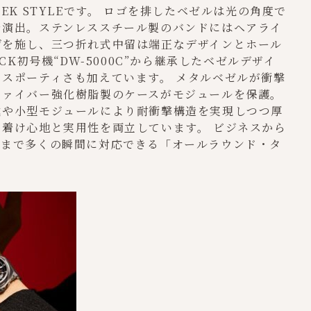
EK STYLEです。 ロゴを排したベゼルは光の角度で
を演出。ステンレススチール製のバンドにはヘアライ
げを施し、三つ折れ式中留は端正なデザインとホール
OCK初号機“DW-5000C”から継承したベゼルデザイ
スポーティさも加えています。 メタルベゼルが衝撃
ファイバー強化樹脂製のケースがモジュールを保護。
式や小型モジュールにより耐衝撃構造を実現しつつ厚
着け心地と実用性を両立しています。 ビジネスから
アまで多くの瞬間に対応できる「オールラウンド・タ