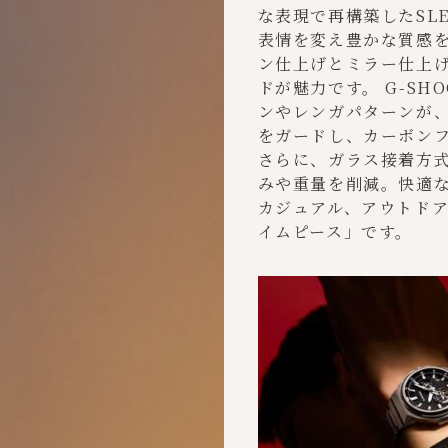
な表現で再構築したSLE
表情を変え豊かな質感
ン仕上げとミラー仕上
ドが魅力です。 G-SH
ンやレンガパターンが、
をガードし、カーボン
さらに、ガラス接着方
みや重量を削減。快適な
カジュアル、アウトド
イムピース」です。