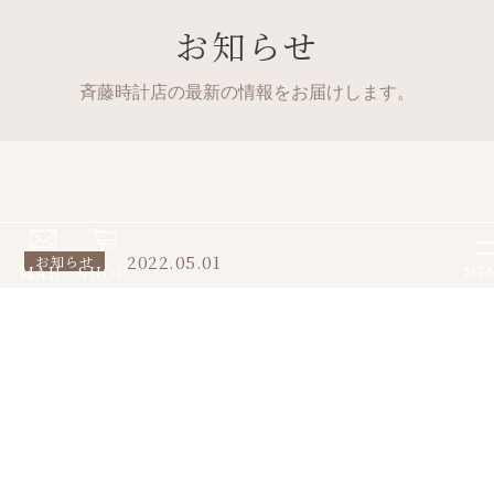
お知らせ
斉藤時計店の最新の情報をお届けします。
2022.05.01
お知らせ
MAIL
SHOP
ME
ＧＳ グランドセイコー フェ
ア 開催中
グラントセイコーフェア
開催中(^-^)