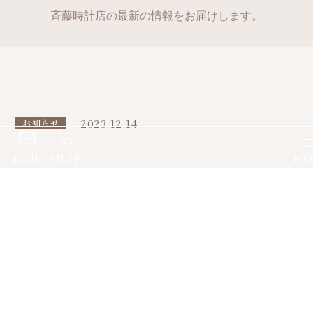
斉藤時計店の最新の情報をお届けします。
2023.12.14
お知らせ
MAIL
SHOP
ME
祝 MVP大谷翔平選手 おめでと
う！キャンペーン
祝 MVP大谷翔平選手 おめでとう！キャンペーン
大谷翔平選手が史上初となる2回目の満票でア・リーグMVPに輝い
たことを記念し、12月1日(金)より大谷翔平選手 おめでとう！キャ