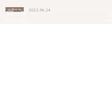
2022.06.24
お知らせ
MAIL
SHOP
ME
オリエントスター プレステー
ジショップ クラシックセミス
ケルトン
今年は梅雨が早くあがりそうだと巷では噂ですね。
気温も明日からも30℃以上だとか！
体調にはお気を付け下さい。
.⁠本日の
オリエントスター
❇️