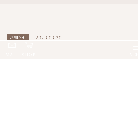
2023.03.20
お知らせ
MAIL
SHOP
ME
オリエントスター スケルト
ン ＆ 春です。ご入学・ご就
職 フレッシュフェア
【着ける悦びを】⁠
オリエントスターコンテンポラリーコレクション
『スケルトン』。⁠